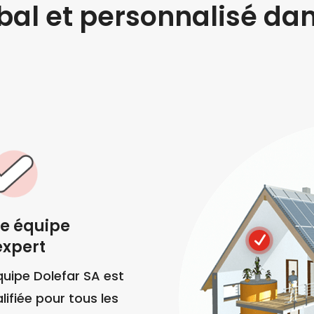
bal et personnalisé dan
e équipe
N
expert
quipe Dolefar SA est
lifiée pour tous les