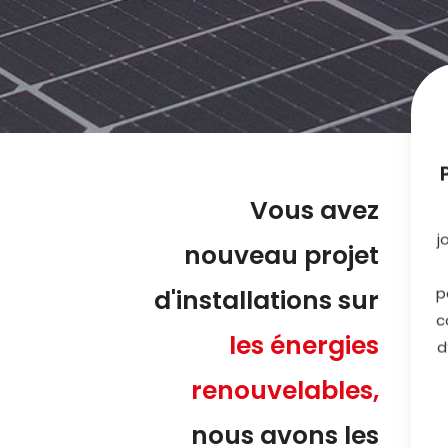
Vous avez
j
nouveau projet
p
d'installations sur
c
les énergies
d
renouvelables,
nous avons les