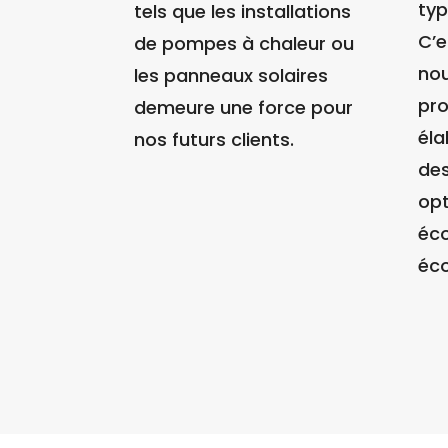
typ
tels que les installations
C’e
de pompes à chaleur ou
nou
les panneaux solaires
pro
demeure une force pour
éla
nos futurs clients.
des
opt
éc
éco