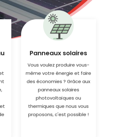
Réalisez votre
au
Panneaux solaires
installation de
Vous voulez produire vous-
panneaux solaires
e
photovoltaïques ou
et
même votre énergie et faire
thermiques avec un
nt
des économies ? Grâce aux
partenaire qui vous
e,
panneaux solaires
,
accompagne
photovoltaïques ou
durablement et
et
thermiques que nous vous
produisez votre propre
s
de
proposons, c'est possible !
électricité.